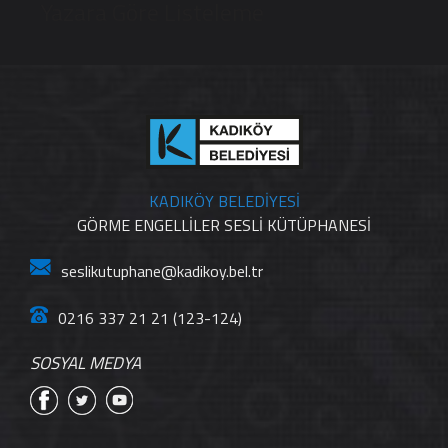
Yazara Göre Listeleme
KADIKÖY BELEDİYESİ
GÖRME ENGELLİLER SESLİ KÜTÜPHANESİ
seslikutuphane@kadikoy.bel.tr
0216 337 21 21 (123-124)
SOSYAL MEDYA