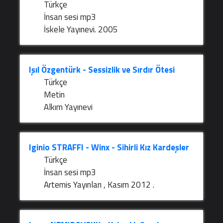
Türkçe
İnsan sesi mp3
İskele Yayınevi. 2005
Işıl Özgentürk - Sessizlik ve Sırdır Ötesi
Türkçe
Metin
Alkım Yayınevi
Iginio STRAFFI - Winx - Sihirli Kız Kardeşler
Türkçe
İnsan sesi mp3
Artemis Yayınları , Kasım 2012 .