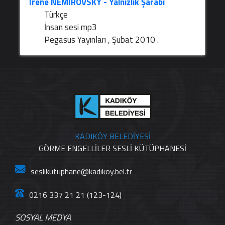
Irene NEMIROVSKY - Yalnızlık Şarabı
Türkçe
İnsan sesi mp3
Pegasus Yayınları , Şubat 2010 .
KADIKÖY BELEDİYESİ
GÖRME ENGELLİLER SESLİ KÜTÜPHANESİ
seslikutuphane@kadikoy.bel.tr
0216 337 21 21 (123-124)
SOSYAL MEDYA