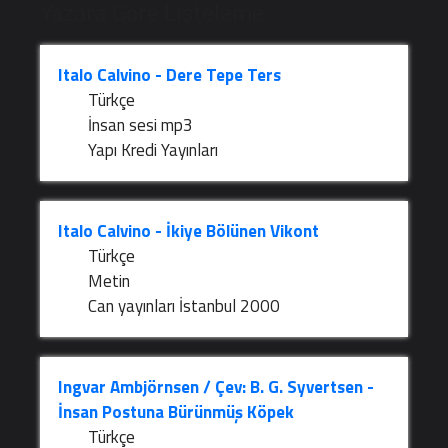
Yazara Göre Listeleme
Italo Calvino - Dere Tepe Ters
Türkçe
İnsan sesi mp3
Yapı Kredi Yayınları
Italo Calvino - İkiye Bölünen Vikont
Türkçe
Metin
Can yayınları İstanbul 2000
Ingvar Ambjörnsen / Çev: B. G. Syvertsen -
İnsan Postuna Bürünmüş Köpek
Türkçe