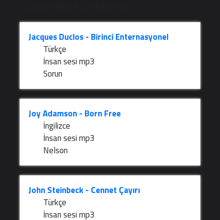
Yazara Göre Listeleme
Jacques Duclos - Birinci Enternasyonel
Türkçe
İnsan sesi mp3
Sorun
Joy Adamson - Born Free
İngilizce
İnsan sesi mp3
Nelson
John Steinbeck - Cennet Çayırı
Türkçe
İnsan sesi mp3