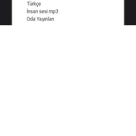
Türkçe
İnsan sesi mp3
Oda Yayınları
Julia Anderson / Çev: V. Gültekin - Gümüş
Gerdanlık
Türkçe
Metin
Hürriyet Gazetesi Yayınları
Jeremy STRONG - I'm Telling You, They're
Aliens
İngilizce
İnsan sesi mp3
Puffin Books , 2009.