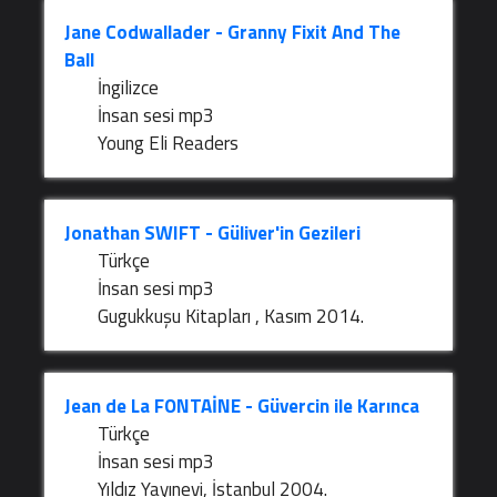
Jane Codwallader - Granny Fixit And The
Ball
İngilizce
İnsan sesi mp3
Young Eli Readers
Jonathan SWIFT - Güliver'in Gezileri
Türkçe
İnsan sesi mp3
Gugukkuşu Kitapları , Kasım 2014.
Jean de La FONTAİNE - Güvercin ile Karınca
Türkçe
İnsan sesi mp3
Yıldız Yayınevi, İstanbul 2004.