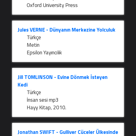
Oxford University Press
Jules VERNE - Dünyanın Merkezine Yolculuk
Türkçe
Metin
Epsilon Yayıncılık
Jill TOMLINSON - Evine Dönmek İsteyen
Kedi
Türkçe
İnsan sesi mp3
Hayy Kitap, 2010.
Jonathan SWIFT - Gulliver Cüceler Ülkesinde