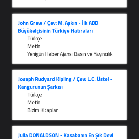
John Grew / Çev: M. Aşkın - İlk ABD
Büyükelçisinin Türkiye Hatıraları
Türkçe
Metin
Yenigün Haber Ajansı Basın ve Yayıncılık
Joseph Rudyard Kipling / Çev: L.C. Üstel -
Kangurunun Şarkısı
Türkçe
Metin
Bizim Kitaplar
Julia DONALDSON - Kasabanın En Şık Devi