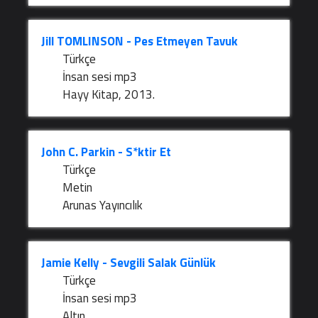
Jill TOMLINSON - Pes Etmeyen Tavuk
Türkçe
İnsan sesi mp3
Hayy Kitap, 2013.
John C. Parkin - S*ktir Et
Türkçe
Metin
Arunas Yayıncılık
Jamie Kelly - Sevgili Salak Günlük
Türkçe
İnsan sesi mp3
Altın