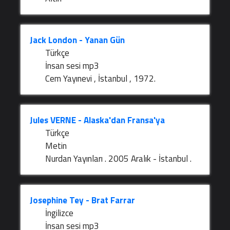
Jack London - Yanan Gün
Türkçe
İnsan sesi mp3
Cem Yayınevi , İstanbul , 1972.
Jules VERNE - Alaska'dan Fransa'ya
Türkçe
Metin
Nurdan Yayınları . 2005 Aralık - İstanbul .
Josephine Tey - Brat Farrar
İngilizce
İnsan sesi mp3