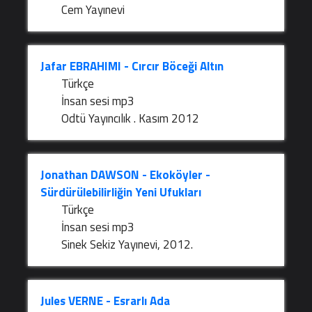
Cem Yayınevi
Jafar EBRAHIMI - Cırcır Böceği Altın
Türkçe
İnsan sesi mp3
Odtü Yayıncılık . Kasım 2012
Jonathan DAWSON - Ekoköyler -
Sürdürülebilirliğin Yeni Ufukları
Türkçe
İnsan sesi mp3
Sinek Sekiz Yayınevi, 2012.
Jules VERNE - Esrarlı Ada