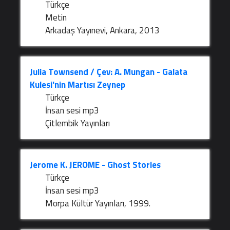
Türkçe
Metin
Arkadaş Yayınevi, Ankara, 2013
Julia Townsend / Çev: A. Mungan - Galata
Kulesi'nin Martısı Zeynep
Türkçe
İnsan sesi mp3
Çitlembik Yayınları
Jerome K. JEROME - Ghost Stories
Türkçe
İnsan sesi mp3
Morpa Kültür Yayınları, 1999.