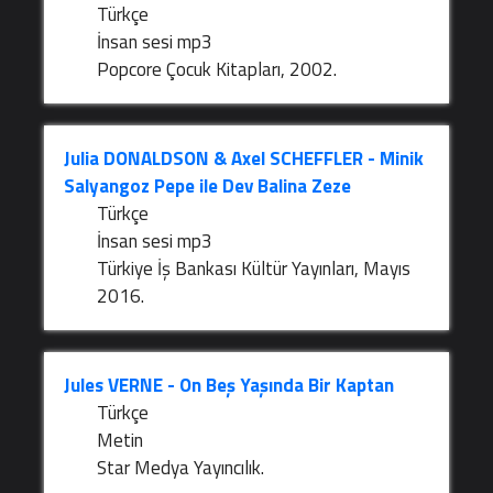
Türkçe
İnsan sesi mp3
Popcore Çocuk Kitapları, 2002.
Julia DONALDSON & Axel SCHEFFLER - Minik
Salyangoz Pepe ile Dev Balina Zeze
Türkçe
İnsan sesi mp3
Türkiye İş Bankası Kültür Yayınları, Mayıs
2016.
Jules VERNE - On Beş Yaşında Bir Kaptan
Türkçe
Metin
Star Medya Yayıncılık.