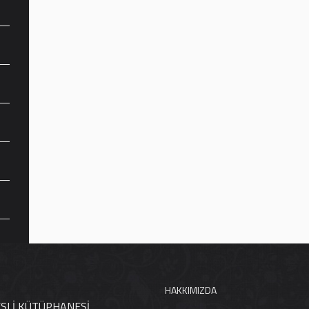
HAKKIMIZDA
ESLİ KÜTÜPHANESİ