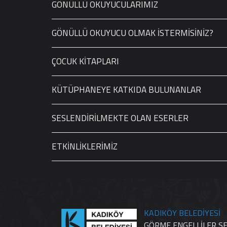
GÖNÜLLÜ OKUYUCULARIMIZ
GÖNÜLLÜ OKUYUCU OLMAK İSTERMİSİNİZ?
ÇOCUK KİTAPLARI
KÜTÜPHANEYE KATKIDA BULUNANLAR
SESLENDİRİLMEKTE OLAN ESERLER
ETKİNLİKLERİMİZ
KADIKÖY BELEDİYESİ
GÖRME ENGELLİLER S