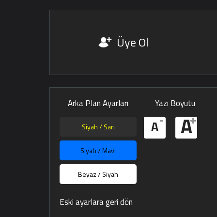
Üye Ol
Arka Plan Ayarları
Yazı Boyutu
-
+
A
A
Siyah / Sarı
Siyah / Mavi
Beyaz / Siyah
Eski ayarlara geri dön