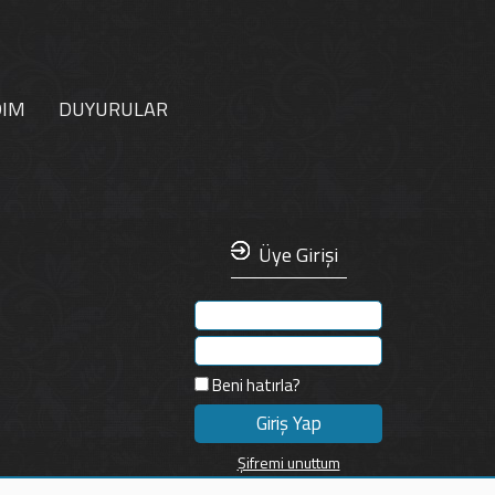
DIM
DUYURULAR
Üye Girişi
Beni hatırla?
Şifremi unuttum